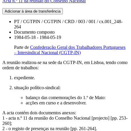
Acta n.º 11 da reunião do Conselho Nacional
Adicionar à área de transferência
PT / CGTPIN / CGTPIN / CRD / 003 / 001 / cx.001_248-
264
Documento composto
1984-05-18 - 1984-05-19
Parte de
Confederação Geral dos Trabalhadores Portugueses
– Intersindical Nacional (CGTP-IN)
A reunião realizou-se na sede da CGTP-IN, em Lisboa, tendo como
ordem de trabalhos:
expediente.
situação político-sindical:
balanço das comemorações do 1.º de Maio:
acções em curso e a desenvolver.
A acta contém dois documentos anexos:
1 - acta n.º 11 da reunião do Conselho Nacional [projecto] [pp. 253-
260];
2 - o registo de presenças na reunião [pp. 261-264].