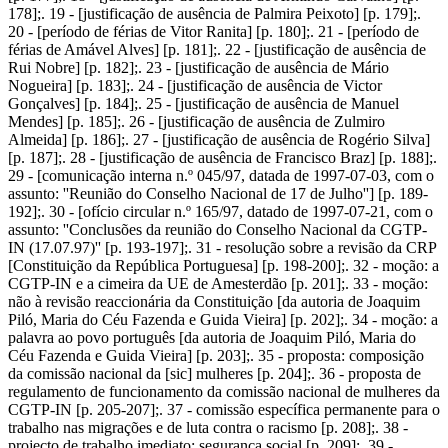
178];. 19 - [justificação de ausência de Palmira Peixoto] [p. 179];.
20 - [período de férias de Vitor Ranita] [p. 180];. 21 - [período de
férias de Amável Alves] [p. 181];. 22 - [justificação de ausência de
Rui Nobre] [p. 182];. 23 - [justificação de ausência de Mário
Nogueira] [p. 183];. 24 - [justificação de ausência de Victor
Gonçalves] [p. 184];. 25 - [justificação de ausência de Manuel
Mendes] [p. 185];. 26 - [justificação de ausência de Zulmiro
Almeida] [p. 186];. 27 - [justificação de ausência de Rogério Silva]
[p. 187];. 28 - [justificação de ausência de Francisco Braz] [p. 188];.
29 - [comunicação interna n.º 045/97, datada de 1997-07-03, com o
assunto: ''Reunião do Conselho Nacional de 17 de Julho''] [p. 189-
192];. 30 - [ofício circular n.º 165/97, datado de 1997-07-21, com o
assunto: ''Conclusões da reunião do Conselho Nacional da CGTP-
IN (17.07.97)'' [p. 193-197];. 31 - resolução sobre a revisão da CRP
[Constituição da República Portuguesa] [p. 198-200];. 32 - moção: a
CGTP-IN e a cimeira da UE de Amesterdão [p. 201];. 33 - moção:
não à revisão reaccionária da Constituição [da autoria de Joaquim
Piló, Maria do Céu Fazenda e Guida Vieira] [p. 202];. 34 - moção: a
palavra ao povo português [da autoria de Joaquim Piló, Maria do
Céu Fazenda e Guida Vieira] [p. 203];. 35 - proposta: composição
da comissão nacional da [sic] mulheres [p. 204];. 36 - proposta de
regulamento de funcionamento da comissão nacional de mulheres da
CGTP-IN [p. 205-207];. 37 - comissão específica permanente para o
trabalho nas migrações e de luta contra o racismo [p. 208];. 38 -
projecto de trabalho imediato: segurança social [p. 209];. 39 -