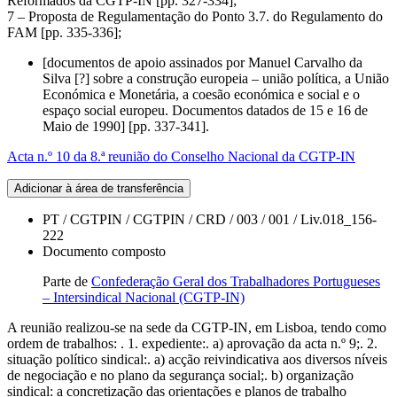
Reformados da CGTP-IN [pp. 327-334];
7 – Proposta de Regulamentação do Ponto 3.7. do Regulamento do
FAM [pp. 335-336];
[documentos de apoio assinados por Manuel Carvalho da
Silva [?] sobre a construção europeia – união política, a União
Económica e Monetária, a coesão económica e social e o
espaço social europeu. Documentos datados de 15 e 16 de
Maio de 1990] [pp. 337-341].
Acta n.º 10 da 8.ª reunião do Conselho Nacional da CGTP-IN
Adicionar à área de transferência
PT / CGTPIN / CGTPIN / CRD / 003 / 001 / Liv.018_156-
222
Documento composto
Parte de
Confederação Geral dos Trabalhadores Portugueses
– Intersindical Nacional (CGTP-IN)
A reunião realizou-se na sede da CGTP-IN, em Lisboa, tendo como
ordem de trabalhos: . 1. expediente:. a) aprovação da acta n.º 9;. 2.
situação político sindical:. a) acção reivindicativa aos diversos níveis
de negociação e no plano da segurança social;. b) organização
sindical: a concretização das orientações e planos de trabalho