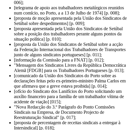
006];
[telegrama de apoio aos trabalhadores metalúrgicos reunidos
num comício, no Porto, a a 13 de Julho de 1974] [p. 008];
[proposta de moção apresentada pela União dos Sindicatos de
Setúbal sobre despedimentos] [p. 009];
[proposta apresentada pela União dos Sindicatos de Setúbal
sobre a posição dos trabalhadores perante alguns pontos da
situação política] [p. 010];
[proposta da União dos Sindicatos de Setúbal sobre a acção
da Federação Internacional dos Trabalhadores de Transportes
junto de alguns sindicatos portugueses] [p. 011];
[informação da Comissão para a FNAT] [p. 012];
"Mensagem dos Sindicatos Livres da República Democrática
Alemã [FDGB] para os Trabalhadores Portugueses [p. 013];
[comunicado da União dos Sindicatos do Porto sobre as
declarações feitas pelo ex-primeiro-ministro Palma Carlos em
que afirmava que a greve estava proibida] [p. 014];
[ofício do Sindicato dos Lanifícios do Porto solicitando um
auxílio financeiro para a família de um trabalhador vítima de
acidente de viação] [015];
"Nova Redacção do 3.º Parágrafo do Ponto Comissões
Sindicais na Empresa, de Documento Projecto de
Reestruturação Sindical" [p. 017];
[proposta de percentagem de receitas sindicais a entregar à
Intersindical] [p. 018];