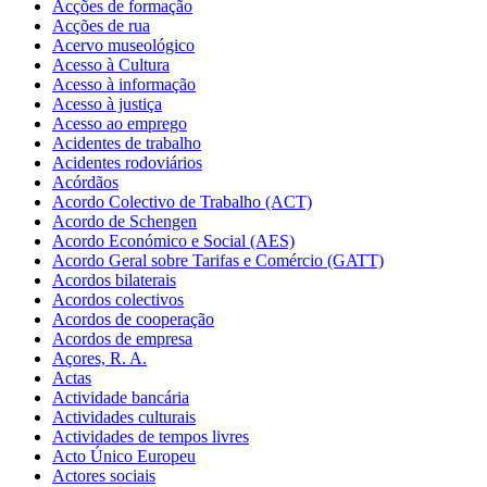
Acções de formação
Acções de rua
Acervo museológico
Acesso à Cultura
Acesso à informação
Acesso à justiça
Acesso ao emprego
Acidentes de trabalho
Acidentes rodoviários
Acórdãos
Acordo Colectivo de Trabalho (ACT)
Acordo de Schengen
Acordo Económico e Social (AES)
Acordo Geral sobre Tarifas e Comércio (GATT)
Acordos bilaterais
Acordos colectivos
Acordos de cooperação
Acordos de empresa
Açores, R. A.
Actas
Actividade bancária
Actividades culturais
Actividades de tempos livres
Acto Único Europeu
Actores sociais