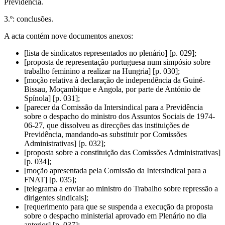
Previdência.
3.º: conclusões.
A acta contém nove documentos anexos:
[lista de sindicatos representados no plenário] [p. 029];
[proposta de representação portuguesa num simpósio sobre
trabalho feminino a realizar na Hungria] [p. 030];
[moção relativa à declaração de independência da Guiné-
Bissau, Moçambique e Angola, por parte de António de
Spínola] [p. 031];
[parecer da Comissão da Intersindical para a Previdência
sobre o despacho do ministro dos Assuntos Sociais de 1974-
06-27, que dissolveu as direcções das instituições de
Previdência, mandando-as substituir por Comissões
Administrativas] [p. 032];
[proposta sobre a constituição das Comissões Administrativas]
[p. 034];
[moção apresentada pela Comissão da Intersindical para a
FNAT] [p. 035];
[telegrama a enviar ao ministro do Trabalho sobre repressão a
dirigentes sindicais];
[requerimento para que se suspenda a execução da proposta
sobre o despacho ministerial aprovado em Plenário no dia
anterior] [p. 037];