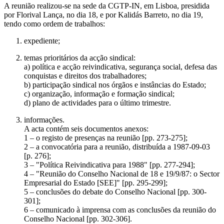
A reunião realizou-se na sede da CGTP-IN, em Lisboa, presidida
por Florival Lança, no dia 18, e por Kalidás Barreto, no dia 19,
tendo como ordem de trabalhos:
expediente;
temas prioritários da acção sindical:
a) política e acção reivindicativa, segurança social, defesa das
conquistas e direitos dos trabalhadores;
b) participação sindical nos órgãos e instâncias do Estado;
c) organização, informação e formação sindical;
d) plano de actividades para o último trimestre.
informações.
A acta contém seis documentos anexos:
1 – o registo de presenças na reunião [pp. 273-275];
2 – a convocatória para a reunião, distribuída a 1987-09-03
[p. 276];
3 – "Política Reivindicativa para 1988" [pp. 277-294];
4 – "Reunião do Conselho Nacional de 18 e 19/9/87: o Sector
Empresarial do Estado [SEE]" [pp. 295-299];
5 – conclusões do debate do Conselho Nacional [pp. 300-
301];
6 – comunicado à imprensa com as conclusões da reunião do
Conselho Nacional [pp. 302-306].