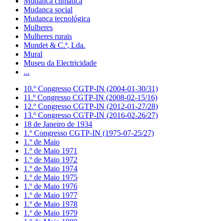
Mudança climática
Mudança social
Mudança tecnológica
Mulheres
Mulheres rurais
Mundet & C.ª, Lda.
Mural
Museu da Electricidade
...
10.º Congresso CGTP-IN (2004-01-30/31)
11.º Congresso CGTP-IN (2008-02-15/16)
12.º Congresso CGTP-IN (2012-01-27/28)
13.º Congresso CGTP-IN (2016-02-26/27)
18 de Janeiro de 1934
1.º Congresso CGTP-IN (1975-07-25/27)
1.º de Maio
1.º de Maio 1971
1.º de Maio 1972
1.º de Maio 1974
1.º de Maio 1975
1.º de Maio 1976
1.º de Maio 1977
1.º de Maio 1978
1.º de Maio 1979