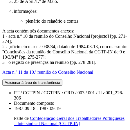
25 de Abril/1.º de Maio.
informações:
plenário do relatório e contas.
A acta contém três documentos anexos:
1 - acta n.º 10 da reunião do Conselho Nacional [projecto] [pp. 271-
274];
2 - [ofício circular n.º 038/84, datado de 1984-03-13, com o assunto:
''Conclusões da reunião do Conselho Nacional da CGTP-IN de 9 e
10/3/84'' [pp. 275-277];
3 - o registo de presenças na reunião [pp. 278-281].
Acta n.º 11 da 10.ª reunião do Conselho Nacional
Adicionar à área de transferência
PT / CGTPIN / CGTPIN / CRD / 003 / 001 / Liv.001_226-
306
Documento composto
1987-09-18 - 1987-09-19
Parte de
Confederação Geral dos Trabalhadores Portugueses
– Intersindical Nacional (CGTP-IN)