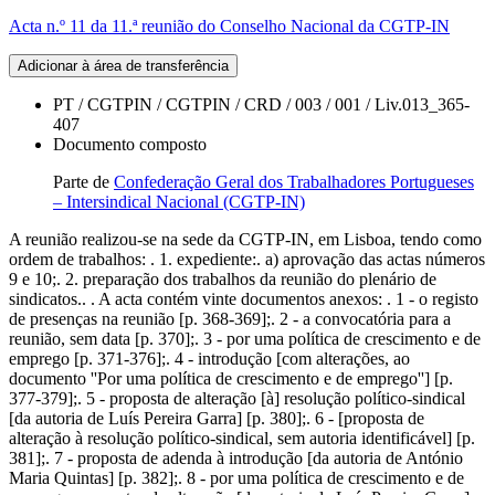
Acta n.º 11 da 11.ª reunião do Conselho Nacional da CGTP-IN
Adicionar à área de transferência
PT / CGTPIN / CGTPIN / CRD / 003 / 001 / Liv.013_365-
407
Documento composto
Parte de
Confederação Geral dos Trabalhadores Portugueses
– Intersindical Nacional (CGTP-IN)
A reunião realizou-se na sede da CGTP-IN, em Lisboa, tendo como
ordem de trabalhos: . 1. expediente:. a) aprovação das actas números
9 e 10;. 2. preparação dos trabalhos da reunião do plenário de
sindicatos.. . A acta contém vinte documentos anexos: . 1 - o registo
de presenças na reunião [p. 368-369];. 2 - a convocatória para a
reunião, sem data [p. 370];. 3 - por uma política de crescimento e de
emprego [p. 371-376];. 4 - introdução [com alterações, ao
documento ''Por uma política de crescimento e de emprego''] [p.
377-379];. 5 - proposta de alteração [à] resolução político-sindical
[da autoria de Luís Pereira Garra] [p. 380];. 6 - [proposta de
alteração à resolução político-sindical, sem autoria identificável] [p.
381];. 7 - proposta de adenda à introdução [da autoria de António
Maria Quintas] [p. 382];. 8 - por uma política de crescimento e de