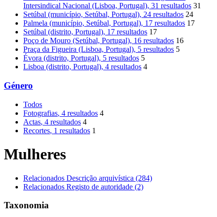
Intersindical Nacional (Lisboa, Portugal)
, 31 resultados
31
Setúbal (município, Setúbal, Portugal)
, 24 resultados
24
Palmela (município, Setúbal, Portugal)
, 17 resultados
17
Setúbal (distrito, Portugal)
, 17 resultados
17
Poço de Mouro (Setúbal, Portugal)
, 16 resultados
16
Praça da Figueira (Lisboa, Portugal)
, 5 resultados
5
Évora (distrito, Portugal)
, 5 resultados
5
Lisboa (distrito, Portugal)
, 4 resultados
4
Género
Todos
Fotografias
, 4 resultados
4
Actas
, 4 resultados
4
Recortes
, 1 resultados
1
Mulheres
Relacionados Descrição arquivística (284)
Relacionados Registo de autoridade (2)
Taxonomia