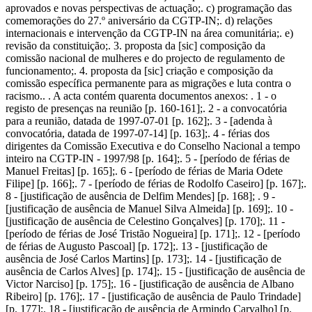
aprovados e novas perspectivas de actuação;. c) programação das
comemorações do 27.º aniversário da CGTP-IN;. d) relações
internacionais e intervenção da CGTP-IN na área comunitária;. e)
revisão da constituição;. 3. proposta da [sic] composição da
comissão nacional de mulheres e do projecto de regulamento de
funcionamento;. 4. proposta da [sic] criação e composição da
comissão específica permanente para as migrações e luta contra o
racismo.. . A acta contém quarenta documentos anexos: . 1 - o
registo de presenças na reunião [p. 160-161];. 2 - a convocatória
para a reunião, datada de 1997-07-01 [p. 162];. 3 - [adenda à
convocatória, datada de 1997-07-14] [p. 163];. 4 - férias dos
dirigentes da Comissão Executiva e do Conselho Nacional a tempo
inteiro na CGTP-IN - 1997/98 [p. 164];. 5 - [período de férias de
Manuel Freitas] [p. 165];. 6 - [período de férias de Maria Odete
Filipe] [p. 166];. 7 - [período de férias de Rodolfo Caseiro] [p. 167];.
8 - [justificação de ausência de Delfim Mendes] [p. 168]; . 9 -
[justificação de ausência de Manuel Silva Almeida] [p. 169];. 10 -
[justificação de ausência de Celestino Gonçalves] [p. 170];. 11 -
[período de férias de José Tristão Nogueira] [p. 171];. 12 - [período
de férias de Augusto Pascoal] [p. 172];. 13 - [justificação de
ausência de José Carlos Martins] [p. 173];. 14 - [justificação de
ausência de Carlos Alves] [p. 174];. 15 - [justificação de ausência de
Victor Narciso] [p. 175];. 16 - [justificação de ausência de Albano
Ribeiro] [p. 176];. 17 - [justificação de ausência de Paulo Trindade]
[p. 177];. 18 - [justificação de ausência de Armindo Carvalho] [p.