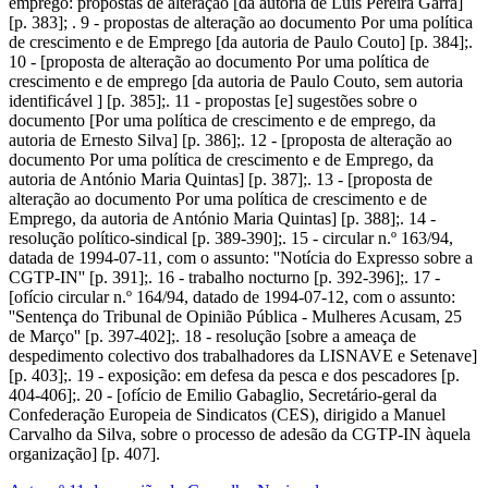
emprego: propostas de alteração [da autoria de Luís Pereira Garra]
[p. 383]; . 9 - propostas de alteração ao documento Por uma política
de crescimento e de Emprego [da autoria de Paulo Couto] [p. 384];.
10 - [proposta de alteração ao documento Por uma política de
crescimento e de emprego [da autoria de Paulo Couto, sem autoria
identificável ] [p. 385];. 11 - propostas [e] sugestões sobre o
documento [Por uma política de crescimento e de emprego, da
autoria de Ernesto Silva] [p. 386];. 12 - [proposta de alteração ao
documento Por uma política de crescimento e de Emprego, da
autoria de António Maria Quintas] [p. 387];. 13 - [proposta de
alteração ao documento Por uma política de crescimento e de
Emprego, da autoria de António Maria Quintas] [p. 388];. 14 -
resolução político-sindical [p. 389-390];. 15 - circular n.º 163/94,
datada de 1994-07-11, com o assunto: ''Notícia do Expresso sobre a
CGTP-IN'' [p. 391];. 16 - trabalho nocturno [p. 392-396];. 17 -
[ofício circular n.º 164/94, datado de 1994-07-12, com o assunto:
''Sentença do Tribunal de Opinião Pública - Mulheres Acusam, 25
de Março'' [p. 397-402];. 18 - resolução [sobre a ameaça de
despedimento colectivo dos trabalhadores da LISNAVE e Setenave]
[p. 403];. 19 - exposição: em defesa da pesca e dos pescadores [p.
404-406];. 20 - [ofício de Emilio Gabaglio, Secretário-geral da
Confederação Europeia de Sindicatos (CES), dirigido a Manuel
Carvalho da Silva, sobre o processo de adesão da CGTP-IN àquela
organização] [p. 407].