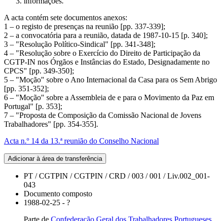
informações.
A acta contém sete documentos anexos:
1 – o registo de presenças na reunião [pp. 337-339];
2 – a convocatória para a reunião, datada de 1987-10-15 [p. 340];
3 – "Resolução Político-Sindical" [pp. 341-348];
4 – "Resolução sobre o Exercício do Direito de Participação da
CGTP-IN nos Órgãos e Instâncias do Estado, Designadamente no
CPCS" [pp. 349-350];
5 – "Moção" sobre o Ano Internacional da Casa para os Sem Abrigo
[pp. 351-352];
6 – "Moção" sobre a Assembleia de e para o Movimento da Paz em
Portugal" [p. 353];
7 – "Proposta de Composição da Comissão Nacional de Jovens
Trabalhadores" [pp. 354-355].
Acta n.º 14 da 13.ª reunião do Conselho Nacional
Adicionar à área de transferência
PT / CGTPIN / CGTPIN / CRD / 003 / 001 / Liv.002_001-
043
Documento composto
1988-02-25 - ?
Parte de
Confederação Geral dos Trabalhadores Portugueses