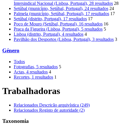
Intersindical Nacional (Lisboa, Portugal)
, 28 resultados
28
Setúbal (município, Setúbal, Portugal)
, 24 resultados
24
Palmela (município, Setúbal, Portugal)
, 17 resultados
17
Setúbal (distrito, Portugal)
, 17 resultados
17
Poço de Mouro (Setúbal, Portugal)
, 16 resultados
16
Praça da Figueira (Lisboa, Portugal)
, 5 resultados
5
Lisboa (distrito, Portugal)
, 4 resultados
4
Pavilhão dos Desportos (Lisboa, Portugal)
, 3 resultados
3
Género
Todos
Fotografias
, 5 resultados
5
Actas
, 4 resultados
4
Recortes
, 1 resultados
1
Trabalhadoras
Relacionados Descrição arquivística (249)
Relacionados Registo de autoridade (2)
Taxonomia