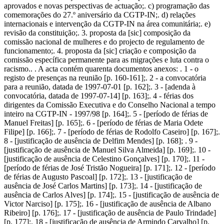
aprovados e novas perspectivas de actuação;. c) programação das
comemorações do 27.º aniversário da CGTP-IN;. d) relações
internacionais e intervenção da CGTP-IN na área comunitária;. e)
revisão da constituição;. 3. proposta da [sic] composição da
comissão nacional de mulheres e do projecto de regulamento de
funcionamento;. 4. proposta da [sic] criação e composição da
comissão específica permanente para as migrações e luta contra o
racismo.. . A acta contém quarenta documentos anexos: . 1 - o
registo de presenças na reunião [p. 160-161];. 2 - a convocatória
para a reunião, datada de 1997-07-01 [p. 162];. 3 - [adenda à
convocatória, datada de 1997-07-14] [p. 163];. 4 - férias dos
dirigentes da Comissão Executiva e do Conselho Nacional a tempo
inteiro na CGTP-IN - 1997/98 [p. 164];. 5 - [período de férias de
Manuel Freitas] [p. 165];. 6 - [período de férias de Maria Odete
Filipe] [p. 166];. 7 - [período de férias de Rodolfo Caseiro] [p. 167];.
8 - [justificação de ausência de Delfim Mendes] [p. 168]; . 9 -
[justificação de ausência de Manuel Silva Almeida] [p. 169];. 10 -
[justificação de ausência de Celestino Gonçalves] [p. 170];. 11 -
[período de férias de José Tristão Nogueira] [p. 171];. 12 - [período
de férias de Augusto Pascoal] [p. 172];. 13 - [justificação de
ausência de José Carlos Martins] [p. 173];. 14 - [justificação de
ausência de Carlos Alves] [p. 174];. 15 - [justificação de ausência de
Victor Narciso] [p. 175];. 16 - [justificação de ausência de Albano
Ribeiro] [p. 176];. 17 - [justificação de ausência de Paulo Trindade]
[p. 177];. 18 - [justificação de ausência de Armindo Carvalho] [p.