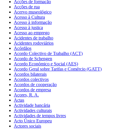
Acções de formação
Acções de rua
Acervo museológico
Acesso à Cultura
Acesso à informação
Acesso à justiça
Acesso ao emprego
Acidentes de trabalho
Acidentes rodoviários
Acórdãos
Acordo Colectivo de Trabalho (ACT)
Acordo de Schengen
Acordo Económico e Social (AES)
Acordo Geral sobre Tarifas e Comércio (GATT)
Acordos bilaterais
Acordos colectivos
Acordos de cooperação
Acordos de empresa
Açores, R. A.
Actas
Actividade bancária
Actividades culturais
Actividades de tempos livres
Acto Único Europeu
Actores sociais