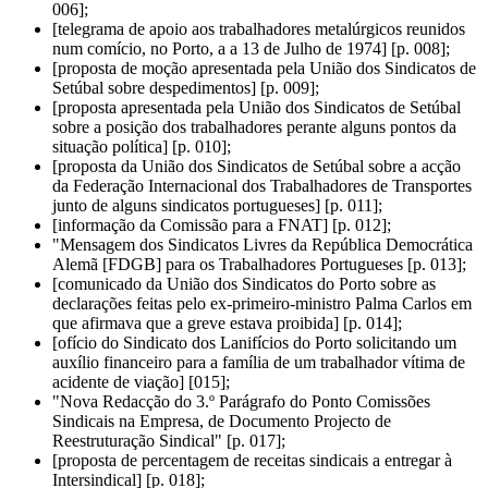
006];
[telegrama de apoio aos trabalhadores metalúrgicos reunidos
num comício, no Porto, a a 13 de Julho de 1974] [p. 008];
[proposta de moção apresentada pela União dos Sindicatos de
Setúbal sobre despedimentos] [p. 009];
[proposta apresentada pela União dos Sindicatos de Setúbal
sobre a posição dos trabalhadores perante alguns pontos da
situação política] [p. 010];
[proposta da União dos Sindicatos de Setúbal sobre a acção
da Federação Internacional dos Trabalhadores de Transportes
junto de alguns sindicatos portugueses] [p. 011];
[informação da Comissão para a FNAT] [p. 012];
"Mensagem dos Sindicatos Livres da República Democrática
Alemã [FDGB] para os Trabalhadores Portugueses [p. 013];
[comunicado da União dos Sindicatos do Porto sobre as
declarações feitas pelo ex-primeiro-ministro Palma Carlos em
que afirmava que a greve estava proibida] [p. 014];
[ofício do Sindicato dos Lanifícios do Porto solicitando um
auxílio financeiro para a família de um trabalhador vítima de
acidente de viação] [015];
"Nova Redacção do 3.º Parágrafo do Ponto Comissões
Sindicais na Empresa, de Documento Projecto de
Reestruturação Sindical" [p. 017];
[proposta de percentagem de receitas sindicais a entregar à
Intersindical] [p. 018];