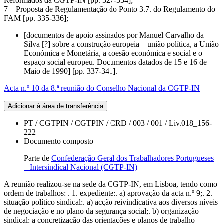
Reformados da CGTP-IN [pp. 327-334];
7 – Proposta de Regulamentação do Ponto 3.7. do Regulamento do
FAM [pp. 335-336];
[documentos de apoio assinados por Manuel Carvalho da
Silva [?] sobre a construção europeia – união política, a União
Económica e Monetária, a coesão económica e social e o
espaço social europeu. Documentos datados de 15 e 16 de
Maio de 1990] [pp. 337-341].
Acta n.º 10 da 8.ª reunião do Conselho Nacional da CGTP-IN
Adicionar à área de transferência
PT / CGTPIN / CGTPIN / CRD / 003 / 001 / Liv.018_156-
222
Documento composto
Parte de
Confederação Geral dos Trabalhadores Portugueses
– Intersindical Nacional (CGTP-IN)
A reunião realizou-se na sede da CGTP-IN, em Lisboa, tendo como
ordem de trabalhos: . 1. expediente:. a) aprovação da acta n.º 9;. 2.
situação político sindical:. a) acção reivindicativa aos diversos níveis
de negociação e no plano da segurança social;. b) organização
sindical: a concretização das orientações e planos de trabalho