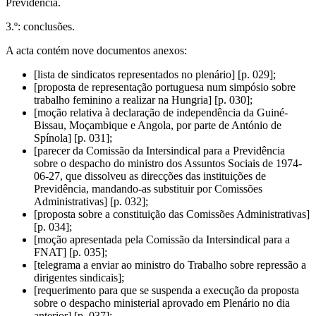
Previdência.
3.º: conclusões.
A acta contém nove documentos anexos:
[lista de sindicatos representados no plenário] [p. 029];
[proposta de representação portuguesa num simpósio sobre
trabalho feminino a realizar na Hungria] [p. 030];
[moção relativa à declaração de independência da Guiné-
Bissau, Moçambique e Angola, por parte de António de
Spínola] [p. 031];
[parecer da Comissão da Intersindical para a Previdência
sobre o despacho do ministro dos Assuntos Sociais de 1974-
06-27, que dissolveu as direcções das instituições de
Previdência, mandando-as substituir por Comissões
Administrativas] [p. 032];
[proposta sobre a constituição das Comissões Administrativas]
[p. 034];
[moção apresentada pela Comissão da Intersindical para a
FNAT] [p. 035];
[telegrama a enviar ao ministro do Trabalho sobre repressão a
dirigentes sindicais];
[requerimento para que se suspenda a execução da proposta
sobre o despacho ministerial aprovado em Plenário no dia
anterior] [p. 037];