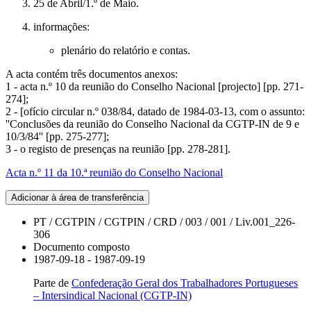
25 de Abril/1.º de Maio.
informações:
plenário do relatório e contas.
A acta contém três documentos anexos:
1 - acta n.º 10 da reunião do Conselho Nacional [projecto] [pp. 271-
274];
2 - [ofício circular n.º 038/84, datado de 1984-03-13, com o assunto:
''Conclusões da reunião do Conselho Nacional da CGTP-IN de 9 e
10/3/84'' [pp. 275-277];
3 - o registo de presenças na reunião [pp. 278-281].
Acta n.º 11 da 10.ª reunião do Conselho Nacional
Adicionar à área de transferência
PT / CGTPIN / CGTPIN / CRD / 003 / 001 / Liv.001_226-
306
Documento composto
1987-09-18 - 1987-09-19
Parte de
Confederação Geral dos Trabalhadores Portugueses
– Intersindical Nacional (CGTP-IN)