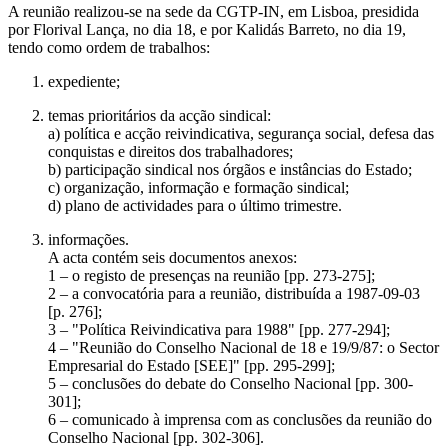
A reunião realizou-se na sede da CGTP-IN, em Lisboa, presidida
por Florival Lança, no dia 18, e por Kalidás Barreto, no dia 19,
tendo como ordem de trabalhos:
expediente;
temas prioritários da acção sindical:
a) política e acção reivindicativa, segurança social, defesa das
conquistas e direitos dos trabalhadores;
b) participação sindical nos órgãos e instâncias do Estado;
c) organização, informação e formação sindical;
d) plano de actividades para o último trimestre.
informações.
A acta contém seis documentos anexos:
1 – o registo de presenças na reunião [pp. 273-275];
2 – a convocatória para a reunião, distribuída a 1987-09-03
[p. 276];
3 – "Política Reivindicativa para 1988" [pp. 277-294];
4 – "Reunião do Conselho Nacional de 18 e 19/9/87: o Sector
Empresarial do Estado [SEE]" [pp. 295-299];
5 – conclusões do debate do Conselho Nacional [pp. 300-
301];
6 – comunicado à imprensa com as conclusões da reunião do
Conselho Nacional [pp. 302-306].