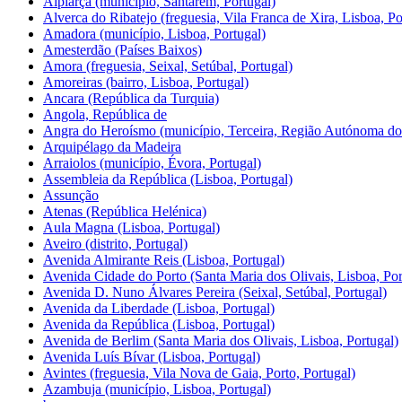
Alpiarça (município, Santarém, Portugal)
Alverca do Ribatejo (freguesia, Vila Franca de Xira, Lisboa, Po
Amadora (município, Lisboa, Portugal)
Amesterdão (Países Baixos)
Amora (freguesia, Seixal, Setúbal, Portugal)
Amoreiras (bairro, Lisboa, Portugal)
Ancara (República da Turquia)
Angola, República de
Angra do Heroísmo (município, Terceira, Região Autónoma dos
Arquipélago da Madeira
Arraiolos (município, Évora, Portugal)
Assembleia da República (Lisboa, Portugal)
Assunção
Atenas (República Helénica)
Aula Magna (Lisboa, Portugal)
Aveiro (distrito, Portugal)
Avenida Almirante Reis (Lisboa, Portugal)
Avenida Cidade do Porto (Santa Maria dos Olivais, Lisboa, Por
Avenida D. Nuno Álvares Pereira (Seixal, Setúbal, Portugal)
Avenida da Liberdade (Lisboa, Portugal)
Avenida da República (Lisboa, Portugal)
Avenida de Berlim (Santa Maria dos Olivais, Lisboa, Portugal)
Avenida Luís Bívar (Lisboa, Portugal)
Avintes (freguesia, Vila Nova de Gaia, Porto, Portugal)
Azambuja (município, Lisboa, Portugal)