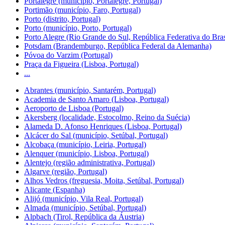
Portalegre (município, Portalegre, Portugal)
Portimão (município, Faro, Portugal)
Porto (distrito, Portugal)
Porto (município, Porto, Portugal)
Porto Alegre (Rio Grande do Sul, República Federativa do Bras
Potsdam (Brandemburgo, República Federal da Alemanha)
Póvoa do Varzim (Portugal)
Praça da Figueira (Lisboa, Portugal)
...
Abrantes (município, Santarém, Portugal)
Academia de Santo Amaro (Lisboa, Portugal)
Aeroporto de Lisboa (Portugal)
Akersberg (localidade, Estocolmo, Reino da Suécia)
Alameda D. Afonso Henriques (Lisboa, Portugal)
Alcácer do Sal (município, Setúbal, Portugal)
Alcobaça (município, Leiria, Portugal)
Alenquer (município, Lisboa, Portugal)
Alentejo (região administrativa, Portugal)
Algarve (região, Portugal)
Alhos Vedros (freguesia, Moita, Setúbal, Portugal)
Alicante (Espanha)
Alijó (município, Vila Real, Portugal)
Almada (município, Setúbal, Portugal)
Alpbach (Tirol, República da Áustria)