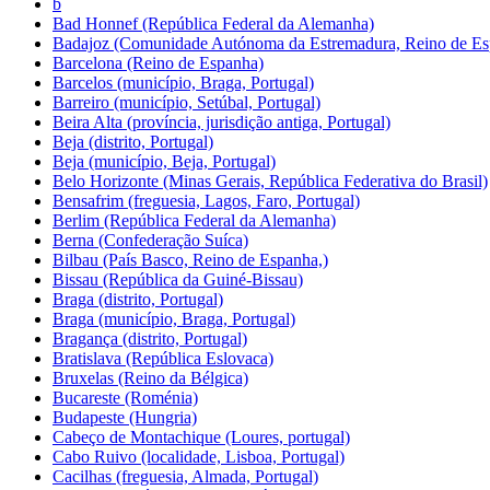
b
Bad Honnef (República Federal da Alemanha)
Badajoz (Comunidade Autónoma da Estremadura, Reino de Es
Barcelona (Reino de Espanha)
Barcelos (município, Braga, Portugal)
Barreiro (município, Setúbal, Portugal)
Beira Alta (província, jurisdição antiga, Portugal)
Beja (distrito, Portugal)
Beja (município, Beja, Portugal)
Belo Horizonte (Minas Gerais, República Federativa do Brasil)
Bensafrim (freguesia, Lagos, Faro, Portugal)
Berlim (República Federal da Alemanha)
Berna (Confederação Suíca)
Bilbau (País Basco, Reino de Espanha,)
Bissau (República da Guiné-Bissau)
Braga (distrito, Portugal)
Braga (município, Braga, Portugal)
Bragança (distrito, Portugal)
Bratislava (República Eslovaca)
Bruxelas (Reino da Bélgica)
Bucareste (Roménia)
Budapeste (Hungria)
Cabeço de Montachique (Loures, portugal)
Cabo Ruivo (localidade, Lisboa, Portugal)
Cacilhas (freguesia, Almada, Portugal)