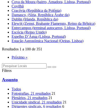
Cova da Moura (bairro, Amadora, Lisboa, Portugal)
Covilhã
Cracóvia (República da Polónia)
Damasco, (Síria, República Árabe da)
Dublin (Irlanda, República da)
Elewijt (Zemst, Brabante Flamengo, Reino da Bélgica)
Entrecampos (terminal autocarros, Lisboa, Portugal)
Escócia (Reino Unido)
Espelho D’Água (Lisboa, Portugal)
Estação Agronómica Nacional (Oeiras, Lisboa)
Resultados 1 a 100 de 351
Próximo »
Filtros
Assunto
Todos
Fotografias
, 21 resultados
21
Plenários
, 21 resultados
21
Unicidade sindical
, 21 resultados
21
Dirigentes sindicais
, 6 resultados
6