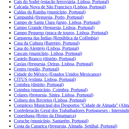
Cais do Sodré (estação ferroviária, Lisboa, Portugal)
Calçada Nova de São Francisco (Lisboa, Portugal)
Caldas da Rainha (município, Portugal)
Campanhã (freguesia, Porto, Portugal)
Campo de Santa Clara (largo, Lisboa, Portugal)
Campo Grande (freguesia, Lisboa, Portugal)
Campo Pequeno (praça de touros, Lisboa, Portugal)
Cartagena das Índias (República da Colômbia)
Casa da Cultura (Barreiro, Portugal)
Casa do Alentejo (Lisboa, Portugal)
Cascais (município, Lisboa, Portugal)
Castelo Branco (distrito, Portugal)
Caxias (freguesia, Oeiras, Lisboa, Portugal)
Centro (região, Portugal)
Cidade do México (Estados Unidos Mexicanos)
CITUS (extinta, Lisboa, Portugal)
Coimbra (distrito, Portugal)
Coimbra (município, Coimbra, Portugal)
Colares (freguesia, Sintra, Lisboa, Portugal)
Coliseu dos Recreios (Lisboa, Portugal)
Complexo Municipal dos Desportos ''Cidade de Almada'' (Alma
Confederação Geral dos Trabalhadores Portugueses - Intersindi
Copenhaga (Reino da Dinamarca)
Coruche (município, Santarém, Portugal)
Costa da Caparica (freguesia, Almada, Setúbal, Portugal)