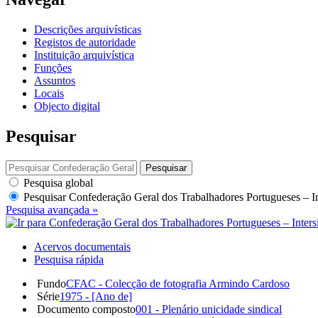
Descrições arquivísticas
Registos de autoridade
Instituição arquivística
Funções
Assuntos
Locais
Objecto digital
Pesquisar
Pesquisar
Pesquisa global
Pesquisar
Confederação Geral dos Trabalhadores Portugueses – I
Pesquisa avançada »
Acervos documentais
Pesquisa rápida
Fundo
CFAC - Colecção de fotografia Armindo Cardoso
Série
1975 - [Ano de]
Documento composto
001 - Plenário unicidade sindical