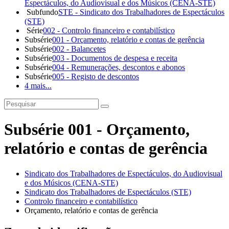
Espectáculos, do Audiovisual e dos Músicos (CENA-STE)
Subfundo
STE - Sindicato dos Trabalhadores de Espectáculos
(STE)
Série
002 - Controlo financeiro e contabilístico
Subsérie
001 - Orçamento, relatório e contas de gerência
Subsérie
002 - Balancetes
Subsérie
003 - Documentos de despesa e receita
Subsérie
004 - Remunerações, descontos e abonos
Subsérie
005 - Registo de descontos
4 mais...
Subsérie 001 - Orçamento,
relatório e contas de gerência
Sindicato dos Trabalhadores de Espectáculos, do Audiovisual
e dos Músicos (CENA-STE)
Sindicato dos Trabalhadores de Espectáculos (STE)
Controlo financeiro e contabilístico
Orçamento, relatório e contas de gerência