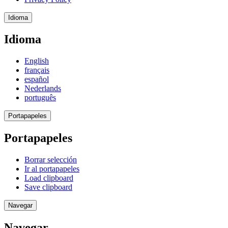
Idioma
Idioma
English
français
español
Nederlands
português
Portapapeles
Portapapeles
Borrar selección
Ir al portapapeles
Load clipboard
Save clipboard
Navegar
Navegar