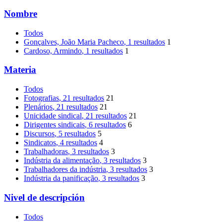
Nombre
Todos
Gonçalves, João Maria Pacheco
, 1 resultados
1
Cardoso, Armindo
, 1 resultados
1
Materia
Todos
Fotografias
, 21 resultados
21
Plenários
, 21 resultados
21
Unicidade sindical
, 21 resultados
21
Dirigentes sindicais
, 6 resultados
6
Discursos
, 5 resultados
5
Sindicatos
, 4 resultados
4
Trabalhadoras
, 3 resultados
3
Indústria da alimentação
, 3 resultados
3
Trabalhadores da indústria
, 3 resultados
3
Indústria da panificação
, 3 resultados
3
Nivel de descripción
Todos