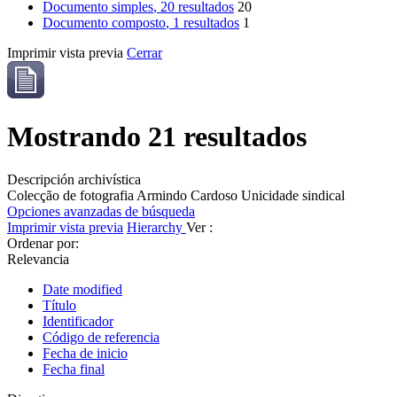
Documento simples
, 20 resultados
20
Documento composto
, 1 resultados
1
Imprimir vista previa
Cerrar
Mostrando 21 resultados
Descripción archivística
Colecção de fotografia Armindo Cardoso
Unicidade sindical
Opciones avanzadas de búsqueda
Imprimir vista previa
Hierarchy
Ver :
Ordenar por:
Relevancia
Date modified
Título
Identificador
Código de referencia
Fecha de inicio
Fecha final