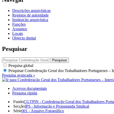
Descrições arquivísticas
Registos de autoridade
Instituição arquivística
Funções
Assuntos
Locais
Objecto digital
Pesquisar
Pesquisar
Pesquisa global
Pesquisar
Confederação Geral dos Trabalhadores Portugueses – I
Pesquisa avançada »
Acervos documentais
Pesquisa rápida
Fundo
CGTPIN - Confederação Geral dos Trabalhadores Portu
Secção
IPS - Informação e Propaganda Sindical
Série
001 - Arquivo Fotográfico