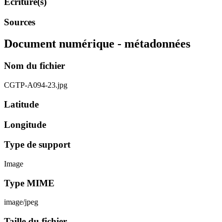
Écriture(s)
Sources
Document numérique - métadonnées
Nom du fichier
CGTP-A094-23.jpg
Latitude
Longitude
Type de support
Image
Type MIME
image/jpeg
Taille du fichier