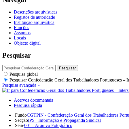
Descrições arquivísticas
Registos de autoridade
Instituição arquivística
Funções
Assuntos
Locais
Objecto digital
Pesquisar
Pesquisar
Pesquisa global
Pesquisar
Confederação Geral dos Trabalhadores Portugueses – I
Pesquisa avançada »
Acervos documentais
Pesquisa rápida
Fundo
CGTPIN - Confederação Geral dos Trabalhadores Portu
Secção
IPS - Informação e Propaganda Sindical
Série
001 - Arquivo Fotográfico