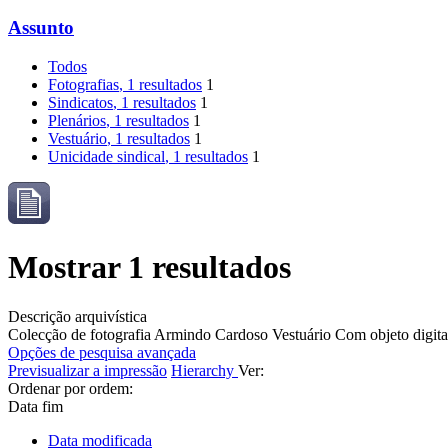
Assunto
Todos
Fotografias
, 1 resultados
1
Sindicatos
, 1 resultados
1
Plenários
, 1 resultados
1
Vestuário
, 1 resultados
1
Unicidade sindical
, 1 resultados
1
Mostrar 1 resultados
Descrição arquivística
Colecção de fotografia Armindo Cardoso
Vestuário
Com objeto digita
Opções de pesquisa avançada
Previsualizar a impressão
Hierarchy
Ver:
Ordenar por ordem:
Data fim
Data modificada