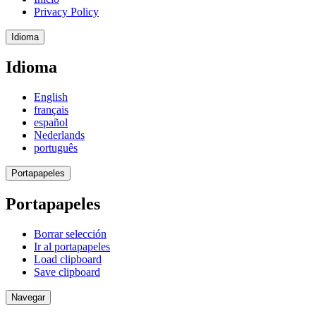
Privacy Policy
Idioma
Idioma
English
français
español
Nederlands
português
Portapapeles
Portapapeles
Borrar selección
Ir al portapapeles
Load clipboard
Save clipboard
Navegar