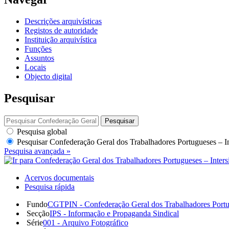
Descrições arquivísticas
Registos de autoridade
Instituição arquivística
Funções
Assuntos
Locais
Objecto digital
Pesquisar
Pesquisar
Pesquisa global
Pesquisar
Confederação Geral dos Trabalhadores Portugueses – I
Pesquisa avançada »
Acervos documentais
Pesquisa rápida
Fundo
CGTPIN - Confederação Geral dos Trabalhadores Portu
Secção
IPS - Informação e Propaganda Sindical
Série
001 - Arquivo Fotográfico