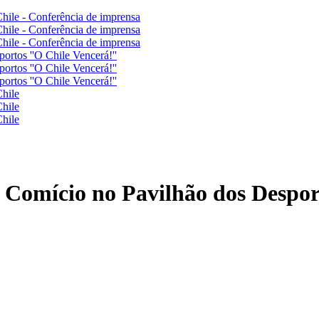
hile - Conferência de imprensa
hile - Conferência de imprensa
hile - Conferência de imprensa
rtos ''O Chile Vencerá!''
rtos ''O Chile Vencerá!''
rtos ''O Chile Vencerá!''
hile
hile
hile
Comício no Pavilhão dos Desport