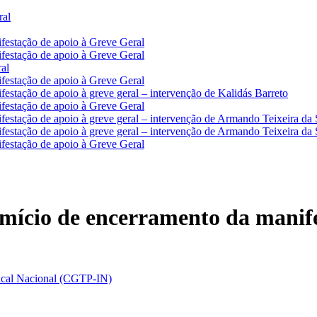
ral
festação de apoio à Greve Geral
festação de apoio à Greve Geral
al
festação de apoio à Greve Geral
estação de apoio à greve geral – intervenção de Kalidás Barreto
festação de apoio à Greve Geral
estação de apoio à greve geral – intervenção de Armando Teixeira da 
estação de apoio à greve geral – intervenção de Armando Teixeira da 
festação de apoio à Greve Geral
ício de encerramento da manifes
dical Nacional (CGTP-IN)