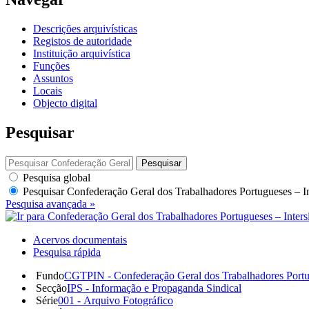
Descrições arquivísticas
Registos de autoridade
Instituição arquivística
Funções
Assuntos
Locais
Objecto digital
Pesquisar
Pesquisar
Pesquisa global
Pesquisar
Confederação Geral dos Trabalhadores Portugueses – I
Pesquisa avançada »
Acervos documentais
Pesquisa rápida
Fundo
CGTPIN - Confederação Geral dos Trabalhadores Portu
Secção
IPS - Informação e Propaganda Sindical
Série
001 - Arquivo Fotográfico