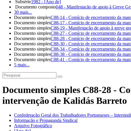
Subsérie
1982 - [Ano de]
Documento composto
048 - Manifestação de apoio à Greve Ge
30 mais...
Documento simples
C88-14 - Comício de encerramento da mani
Documento simples
C88-17 - Comício de encerramento da mani
Documento simples
C88-19 - Manifestação de apoio à greve ger
Documento simples
C88-27 - Comício de encerramento da mani
Documento simples
C88-28 - Comício de encerramento da manif
Documento simples
C88-30 - Comício de encerramento da mani
Documento simples
C88-34 - Comício de encerramento da manif
Documento simples
C88-38 - Comício de encerramento da manif
Documento simples
C88-41 - Comício de encerramento da mani
5 mais...
Documento simples C88-28 - Com
intervenção de Kalidás Barreto
Confederação Geral dos Trabalhadores Portugueses – Intersin
Informação e Propaganda Sindical
Arquivo Fotográfico
[Ano de]