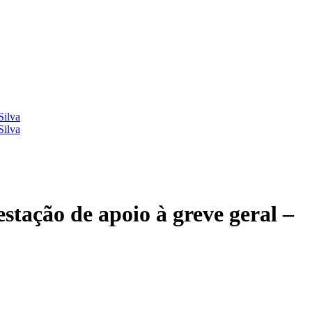
Silva
Silva
tação de apoio à greve geral –