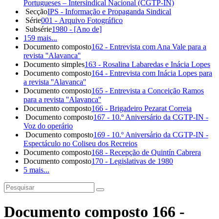
Portugueses – Intersindical Nacional (CGTP-IN)
Secção
IPS - Informação e Propaganda Sindical
Série
001 - Arquivo Fotográfico
Subsérie
1980 - [Ano de]
159 mais...
Documento composto
162 - Entrevista com Ana Vale para a
revista ''Alavanca''
Documento simples
163 - Rosalina Labaredas e Inácia Lopes
Documento composto
164 - Entrevista com Inácia Lopes para
a revista ''Alavanca''
Documento composto
165 - Entrevista a Conceição Ramos
para a revista ''Alavanca''
Documento composto
166 - Brigadeiro Pezarat Correia
Documento composto
167 - 10.º Aniversário da CGTP-IN -
Voz do operário
Documento composto
169 - 10.º Aniversário da CGTP-IN -
Espectáculo no Coliseu dos Recreios
Documento composto
168 - Recepção de Quintín Cabrera
Documento composto
170 - Legislativas de 1980
5 mais...
Documento composto 166 -