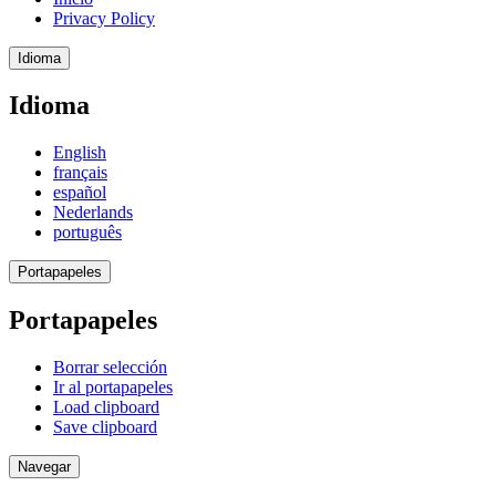
Privacy Policy
Idioma
Idioma
English
français
español
Nederlands
português
Portapapeles
Portapapeles
Borrar selección
Ir al portapapeles
Load clipboard
Save clipboard
Navegar