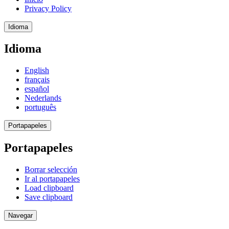
Privacy Policy
Idioma
Idioma
English
français
español
Nederlands
português
Portapapeles
Portapapeles
Borrar selección
Ir al portapapeles
Load clipboard
Save clipboard
Navegar