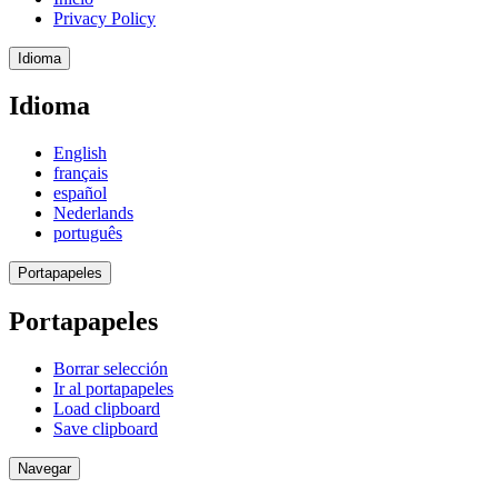
Privacy Policy
Idioma
Idioma
English
français
español
Nederlands
português
Portapapeles
Portapapeles
Borrar selección
Ir al portapapeles
Load clipboard
Save clipboard
Navegar