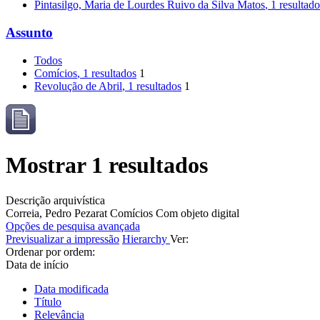
Pintasilgo, Maria de Lourdes Ruivo da Silva Matos
, 1 resultad
Assunto
Todos
Comícios
, 1 resultados
1
Revolução de Abril
, 1 resultados
1
Mostrar 1 resultados
Descrição arquivística
Correia, Pedro Pezarat
Comícios
Com objeto digital
Opções de pesquisa avançada
Previsualizar a impressão
Hierarchy
Ver:
Ordenar por ordem:
Data de início
Data modificada
Título
Relevância