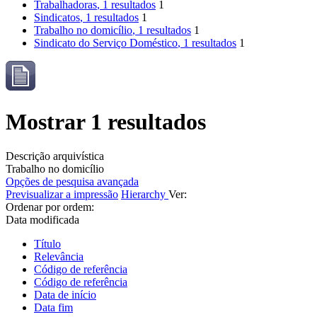
Trabalhadoras
, 1 resultados
1
Sindicatos
, 1 resultados
1
Trabalho no domicílio
, 1 resultados
1
Sindicato do Serviço Doméstico
, 1 resultados
1
Mostrar 1 resultados
Descrição arquivística
Trabalho no domicílio
Opções de pesquisa avançada
Previsualizar a impressão
Hierarchy
Ver:
Ordenar por ordem:
Data modificada
Título
Relevância
Código de referência
Código de referência
Data de início
Data fim