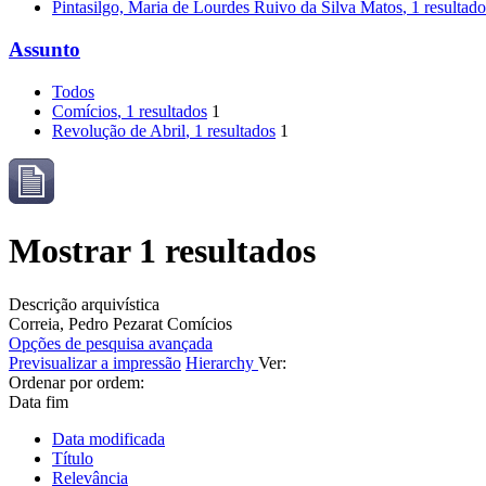
Pintasilgo, Maria de Lourdes Ruivo da Silva Matos
, 1 resultad
Assunto
Todos
Comícios
, 1 resultados
1
Revolução de Abril
, 1 resultados
1
Mostrar 1 resultados
Descrição arquivística
Correia, Pedro Pezarat
Comícios
Opções de pesquisa avançada
Previsualizar a impressão
Hierarchy
Ver:
Ordenar por ordem:
Data fim
Data modificada
Título
Relevância