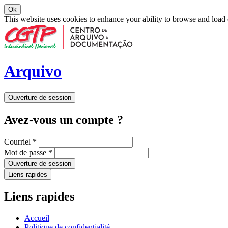
Ok
This website uses cookies to enhance your ability to browse and load
Arquivo
Ouverture de session
Avez-vous un compte ?
Courriel
*
Mot de passe
*
Ouverture de session
Liens rapides
Liens rapides
Accueil
Politique de confidentialité