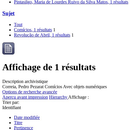
Pintasilgo, Maria de Lourdes Ruivo da Silva Matos
, 1 résultats
Sujet
Tout
Comícios
, 1 résultats
1
Revolução de Abril
, 1 résultats
1
Affichage de 1 résultats
Description archivistique
Correia, Pedro Pezarat
Comícios
Avec objets numériques
Options de recherche avancée
Aperçu avant impression
Hierarchy
Affichage :
Trier par:
Identifiant
Date modifiée
Titre
Pertinence