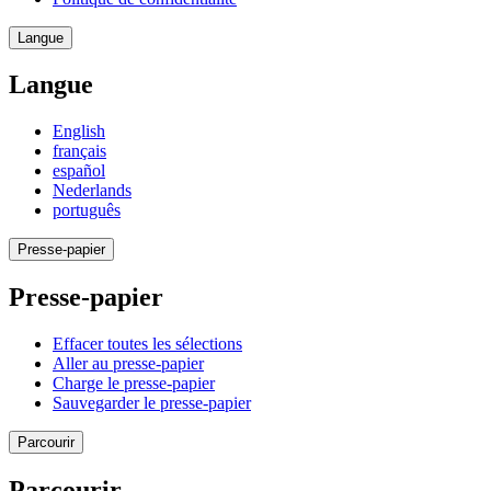
Langue
Langue
English
français
español
Nederlands
português
Presse-papier
Presse-papier
Effacer toutes les sélections
Aller au presse-papier
Charge le presse-papier
Sauvegarder le presse-papier
Parcourir
Parcourir