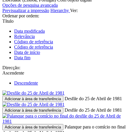
Opções de pesquisa avançada
Previsualizar a impressão
Hierarchy
Ver:
Ordenar por ordem:
Título
Data modificada
Relevância
Código de referência
Código de referência
Data de início
Data fim
Direcção:
Ascendente
Descendente
Desfile do 25 de Abril de 1981
Adicionar à área de transferência
Desfile do 25 de Abril de 1981
Adicionar à área de transferência
Palanque para o comício no final
Adicionar à área de transferência