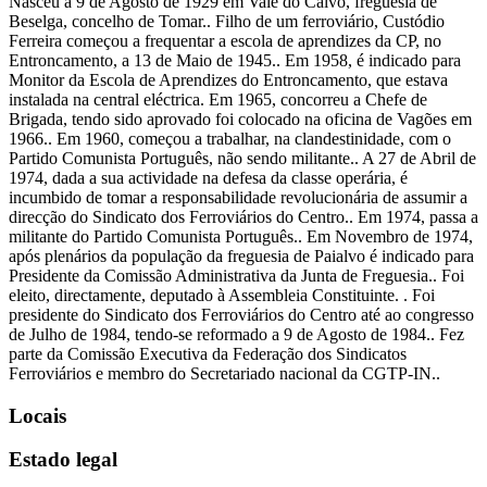
Nasceu a 9 de Agosto de 1929 em Vale do Calvo, freguesia de
Beselga, concelho de Tomar.. Filho de um ferroviário, Custódio
Ferreira começou a frequentar a escola de aprendizes da CP, no
Entroncamento, a 13 de Maio de 1945.. Em 1958, é indicado para
Monitor da Escola de Aprendizes do Entroncamento, que estava
instalada na central eléctrica. Em 1965, concorreu a Chefe de
Brigada, tendo sido aprovado foi colocado na oficina de Vagões em
1966.. Em 1960, começou a trabalhar, na clandestinidade, com o
Partido Comunista Português, não sendo militante.. A 27 de Abril de
1974, dada a sua actividade na defesa da classe operária, é
incumbido de tomar a responsabilidade revolucionária de assumir a
direcção do Sindicato dos Ferroviários do Centro.. Em 1974, passa a
militante do Partido Comunista Português.. Em Novembro de 1974,
após plenários da população da freguesia de Paialvo é indicado para
Presidente da Comissão Administrativa da Junta de Freguesia.. Foi
eleito, directamente, deputado à Assembleia Constituinte. . Foi
presidente do Sindicato dos Ferroviários do Centro até ao congresso
de Julho de 1984, tendo-se reformado a 9 de Agosto de 1984.. Fez
parte da Comissão Executiva da Federação dos Sindicatos
Ferroviários e membro do Secretariado nacional da CGTP-IN..
Locais
Estado legal