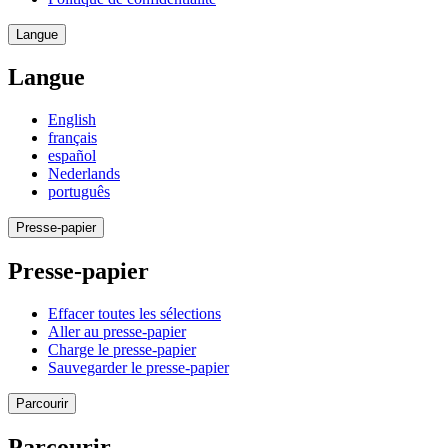
Langue
Langue
English
français
español
Nederlands
português
Presse-papier
Presse-papier
Effacer toutes les sélections
Aller au presse-papier
Charge le presse-papier
Sauvegarder le presse-papier
Parcourir
Parcourir