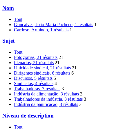
Nom
Tout
Gonçalves, João Maria Pacheco
, 1 résultats
1
Cardoso, Armindo
, 1 résultats
1
Sujet
Tout
Fotografias
, 21 résultats
21
Plenários
, 21 résultats
21
Unicidade sindical
, 21 résultats
21
Dirigentes sindicais
, 6 résultats
6
Discursos
, 5 résultats
5
Sindicatos
, 4 résultats
4
Trabalhadoras
, 3 résultats
3
Indústria da alimentação
, 3 résultats
3
Trabalhadores da indústria
, 3 résultats
3
Indústria da panificação
, 3 résultats
3
Niveau de description
Tout