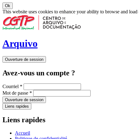
Ok
This website uses cookies to enhance your ability to browse and load
Arquivo
Ouverture de session
Avez-vous un compte ?
Courriel
*
Mot de passe
*
Ouverture de session
Liens rapides
Liens rapides
Accueil
Politique de confidentialité