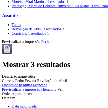
Moreira, Vital Martins
, 1 resultados
1
Pintasilgo, Maria de Lourdes Ruivo da Silva Matos
, 1 resultad
Assunto
Todos
Revolução de Abril
, 3 resultados
3
Comícios
, 1 resultados
1
Previsualizar a impressão
Fechar
Mostrar 3 resultados
Descrição arquivística
Correia, Pedro Pezarat
Revolução de Abril
Opções de pesquisa avançada
Previsualizar a impressão
Hierarchy
Ver:
Ordenar por ordem:
Data fim
Data modificada