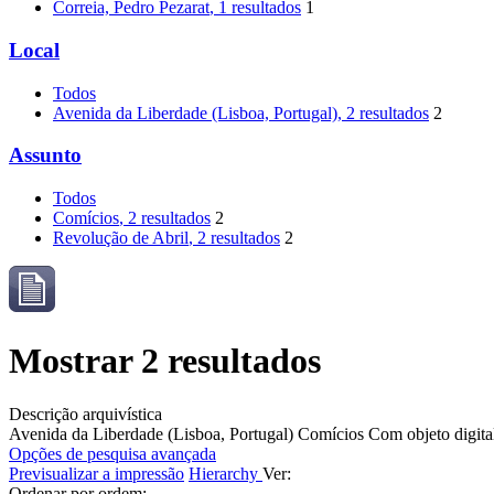
Correia, Pedro Pezarat
, 1 resultados
1
Local
Todos
Avenida da Liberdade (Lisboa, Portugal)
, 2 resultados
2
Assunto
Todos
Comícios
, 2 resultados
2
Revolução de Abril
, 2 resultados
2
Mostrar 2 resultados
Descrição arquivística
Avenida da Liberdade (Lisboa, Portugal)
Comícios
Com objeto digita
Opções de pesquisa avançada
Previsualizar a impressão
Hierarchy
Ver:
Ordenar por ordem: