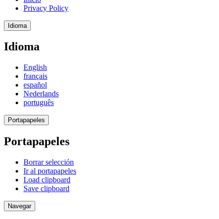
Privacy Policy
Idioma
Idioma
English
français
español
Nederlands
português
Portapapeles
Portapapeles
Borrar selección
Ir al portapapeles
Load clipboard
Save clipboard
Navegar