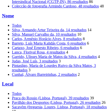
Intersindical Nacional (CGTP-IN)
, 86 resultados
86
Colecção de fotografia Armindo Cardoso
, 48 resultados
48
Nome
Todos
Silva, Armando Artur Teixeira da
, 14 resultados
14
Silva, Manuel Carvalho da
, 10 resultados
10
Carlos, Arménio Horácio Alves
, 8 resultados
8
Barreto, Luís Maria Kalidás Costa
, 6 resultados
6
Cartaxo, José Ernesto Ribeiro
, 6 resultados
6
Lança, Florival Rosa
, 4 resultados
4
Garrido, Ulisses Maria de Matos da Silva
, 4 resultados
4
Judas, José Luís
, 3 resultados
3
Pintasilgo, Maria de Lourdes Ruivo da Silva Matos
, 3
resultados
3
Cunhal, Álvaro Barreirinhas
, 2 resultados
2
Local
Todos
Praça do Rossio (Lisboa, Portugal)
, 39 resultados
39
Pavilhão dos Desportos (Lisboa, Portugal)
, 26 resultados
26
Sacavém (freguesia, Loures, Lisboa, Portugal)
, 18 resultados