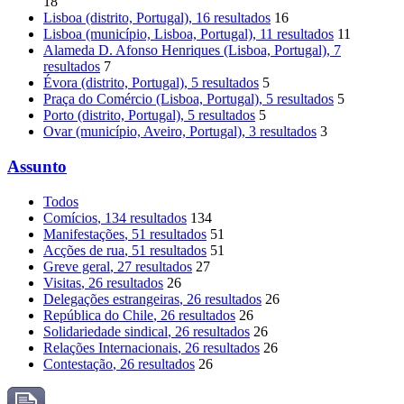
18
Lisboa (distrito, Portugal)
, 16 resultados
16
Lisboa (município, Lisboa, Portugal)
, 11 resultados
11
Alameda D. Afonso Henriques (Lisboa, Portugal)
, 7
resultados
7
Évora (distrito, Portugal)
, 5 resultados
5
Praça do Comércio (Lisboa, Portugal)
, 5 resultados
5
Porto (distrito, Portugal)
, 5 resultados
5
Ovar (município, Aveiro, Portugal)
, 3 resultados
3
Assunto
Todos
Comícios
, 134 resultados
134
Manifestações
, 51 resultados
51
Acções de rua
, 51 resultados
51
Greve geral
, 27 resultados
27
Visitas
, 26 resultados
26
Delegações estrangeiras
, 26 resultados
26
República do Chile
, 26 resultados
26
Solidariedade sindical
, 26 resultados
26
Relações Internacionais
, 26 resultados
26
Contestação
, 26 resultados
26