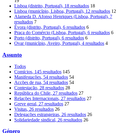
19
Lisboa (distrito, Portugal)
, 18 resultados
18
Lisboa (município, Lisboa, Portugal)
, 12 resultados
12
Alameda D. Afonso Henriques (Lisboa, Portugal)
, 7
resultados
7
Évora (distrito, Portugal)
, 6 resultados
6
Praça do Comércio (Lisboa, Portugal)
, 6 resultados
6
Porto (distrito, Portugal)
, 6 resultados
6
Ovar (município, Aveiro, Portugal)
, 4 resultados
4
Assunto
Todos
Comícios
, 145 resultados
145
Manifestações
, 54 resultados
54
Acções de rua
, 54 resultados
54
Contestação
, 28 resultados
28
República do Chile
, 27 resultados
27
Relações Internacionais
, 27 resultados
27
Greve geral
, 27 resultados
27
Visitas
, 26 resultados
26
Delegações estrangeiras
, 26 resultados
26
Solidariedade sindical
, 26 resultados
26
Género