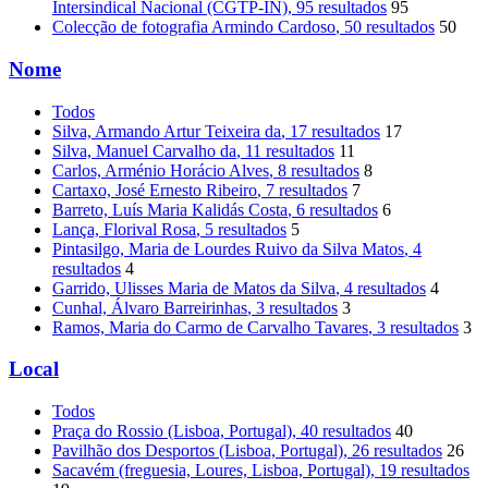
Intersindical Nacional (CGTP-IN)
, 95 resultados
95
Colecção de fotografia Armindo Cardoso
, 50 resultados
50
Nome
Todos
Silva, Armando Artur Teixeira da
, 17 resultados
17
Silva, Manuel Carvalho da
, 11 resultados
11
Carlos, Arménio Horácio Alves
, 8 resultados
8
Cartaxo, José Ernesto Ribeiro
, 7 resultados
7
Barreto, Luís Maria Kalidás Costa
, 6 resultados
6
Lança, Florival Rosa
, 5 resultados
5
Pintasilgo, Maria de Lourdes Ruivo da Silva Matos
, 4
resultados
4
Garrido, Ulisses Maria de Matos da Silva
, 4 resultados
4
Cunhal, Álvaro Barreirinhas
, 3 resultados
3
Ramos, Maria do Carmo de Carvalho Tavares
, 3 resultados
3
Local
Todos
Praça do Rossio (Lisboa, Portugal)
, 40 resultados
40
Pavilhão dos Desportos (Lisboa, Portugal)
, 26 resultados
26
Sacavém (freguesia, Loures, Lisboa, Portugal)
, 19 resultados