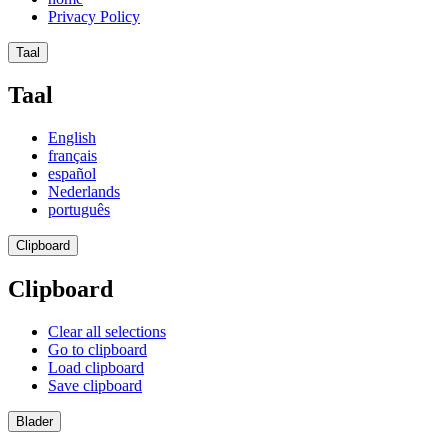
Privacy Policy
Taal
Taal
English
français
español
Nederlands
português
Clipboard
Clipboard
Clear all selections
Go to clipboard
Load clipboard
Save clipboard
Blader