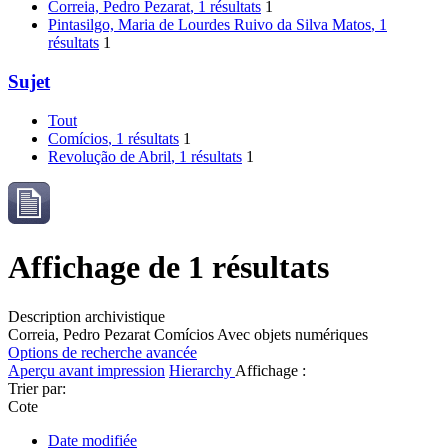
Correia, Pedro Pezarat
, 1 résultats
1
Pintasilgo, Maria de Lourdes Ruivo da Silva Matos
, 1
résultats
1
Sujet
Tout
Comícios
, 1 résultats
1
Revolução de Abril
, 1 résultats
1
Affichage de 1 résultats
Description archivistique
Correia, Pedro Pezarat
Comícios
Avec objets numériques
Options de recherche avancée
Aperçu avant impression
Hierarchy
Affichage :
Trier par:
Cote
Date modifiée