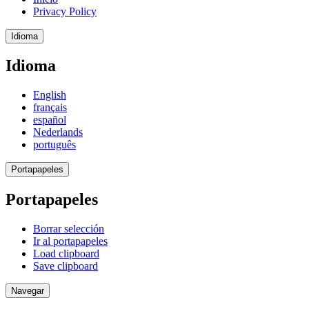
Privacy Policy
Idioma
Idioma
English
français
español
Nederlands
português
Portapapeles
Portapapeles
Borrar selección
Ir al portapapeles
Load clipboard
Save clipboard
Navegar