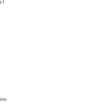
os
1
cios