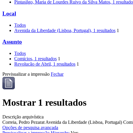
Pintasilgo, Maria de Lourdes Ruivo da Silva Matos
, 1 resultad
Local
Todos
Avenida da Liberdade (Lisboa, Portugal)
, 1 resultados
1
Assunto
Todos
Comícios
, 1 resultados
1
Revolução de Abril
, 1 resultados
1
Previsualizar a impressão
Fechar
Mostrar 1 resultados
Descrição arquivística
Correia, Pedro Pezarat
Avenida da Liberdade (Lisboa, Portugal)
Comí
Opções de pesquisa avançada
Previsualizar a impressão
Hierarchy
Ver: