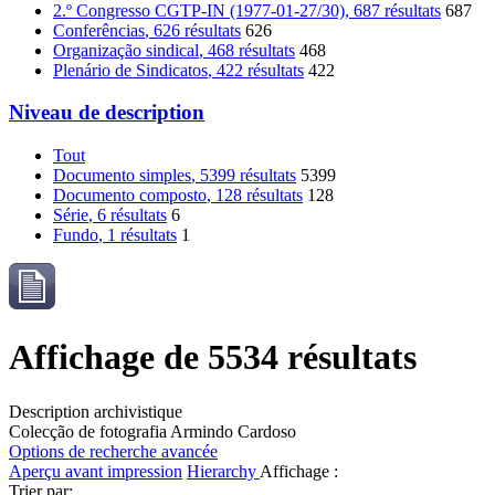
2.º Congresso CGTP-IN (1977-01-27/30)
, 687 résultats
687
Conferências
, 626 résultats
626
Organização sindical
, 468 résultats
468
Plenário de Sindicatos
, 422 résultats
422
Niveau de description
Tout
Documento simples
, 5399 résultats
5399
Documento composto
, 128 résultats
128
Série
, 6 résultats
6
Fundo
, 1 résultats
1
Affichage de 5534 résultats
Description archivistique
Colecção de fotografia Armindo Cardoso
Options de recherche avancée
Aperçu avant impression
Hierarchy
Affichage :
Trier par: