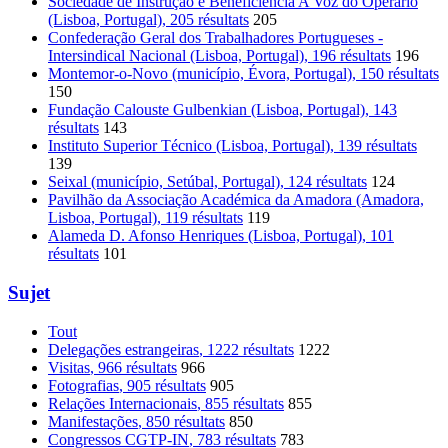
Sociedade de Instrução e Beneficiência A Voz do Operário
(Lisboa, Portugal)
, 205 résultats
205
Confederação Geral dos Trabalhadores Portugueses -
Intersindical Nacional (Lisboa, Portugal)
, 196 résultats
196
Montemor-o-Novo (município, Évora, Portugal)
, 150 résultats
150
Fundação Calouste Gulbenkian (Lisboa, Portugal)
, 143
résultats
143
Instituto Superior Técnico (Lisboa, Portugal)
, 139 résultats
139
Seixal (município, Setúbal, Portugal)
, 124 résultats
124
Pavilhão da Associação Académica da Amadora (Amadora,
Lisboa, Portugal)
, 119 résultats
119
Alameda D. Afonso Henriques (Lisboa, Portugal)
, 101
résultats
101
Sujet
Tout
Delegações estrangeiras
, 1222 résultats
1222
Visitas
, 966 résultats
966
Fotografias
, 905 résultats
905
Relações Internacionais
, 855 résultats
855
Manifestações
, 850 résultats
850
Congressos CGTP-IN
, 783 résultats
783