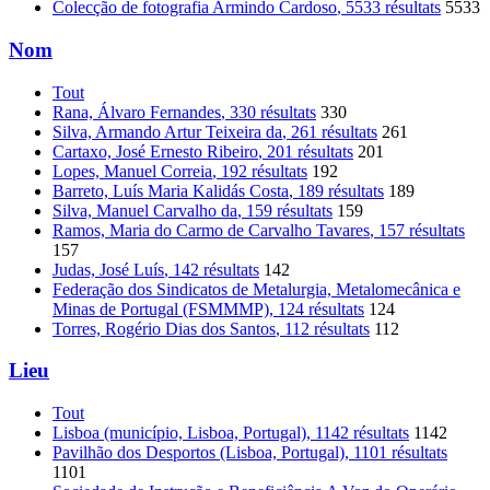
Colecção de fotografia Armindo Cardoso
, 5533 résultats
5533
Nom
Tout
Rana, Álvaro Fernandes
, 330 résultats
330
Silva, Armando Artur Teixeira da
, 261 résultats
261
Cartaxo, José Ernesto Ribeiro
, 201 résultats
201
Lopes, Manuel Correia
, 192 résultats
192
Barreto, Luís Maria Kalidás Costa
, 189 résultats
189
Silva, Manuel Carvalho da
, 159 résultats
159
Ramos, Maria do Carmo de Carvalho Tavares
, 157 résultats
157
Judas, José Luís
, 142 résultats
142
Federação dos Sindicatos de Metalurgia, Metalomecânica e
Minas de Portugal (FSMMMP)
, 124 résultats
124
Torres, Rogério Dias dos Santos
, 112 résultats
112
Lieu
Tout
Lisboa (município, Lisboa, Portugal)
, 1142 résultats
1142
Pavilhão dos Desportos (Lisboa, Portugal)
, 1101 résultats
1101